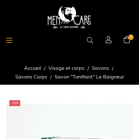
Basculer
☰
0
la
navigation
Accueil
Visage et corps
Savons
Savons Corps
Savon "Tonifiant" Le Baigneur
-30%