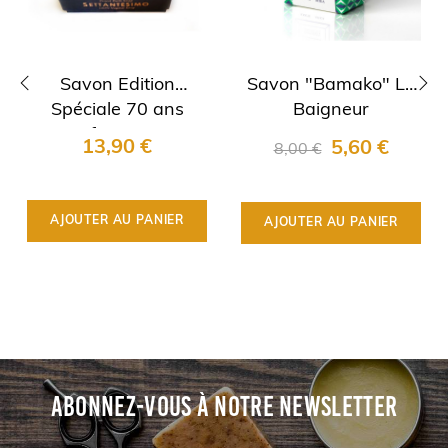
Savon Edition
Savon "Bamako" Le
Spéciale 70 ans
Baigneur
‹
›
Saponificio Varesino
13,90 €
5,60 €
8,00 €
AJOUTER AU PANIER
AJOUTER AU PANIER
ABONNEZ-VOUS À NOTRE NEWSLETTER