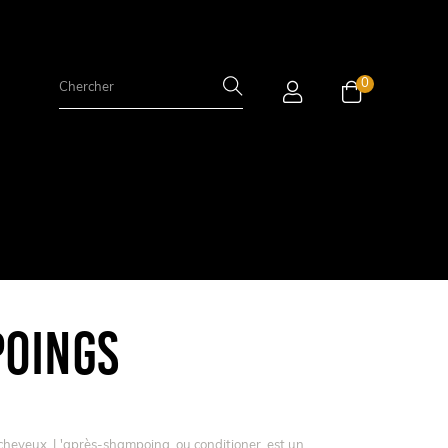
0
OINGS
eveux. L'après-shampoing, ou conditioner, est un