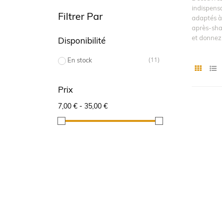
indispensa
Filtrer Par
adaptés à 
après-sham
et donnez 
Disponibilité
(11)
En stock
Prix
7,00 € - 35,00 €