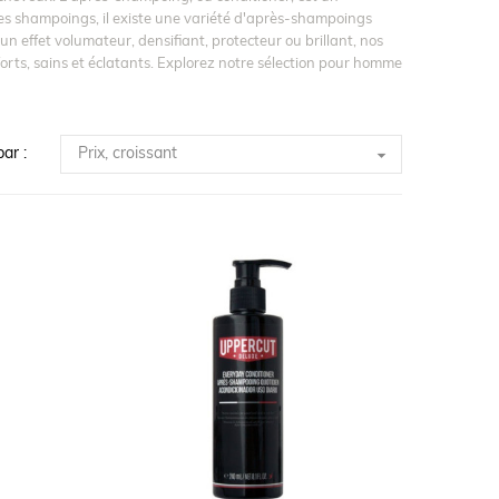
les shampoings, il existe une variété d'après-shampoings
n effet volumateur, densifiant, protecteur ou brillant, nos
rts, sains et éclatants. Explorez notre sélection pour homme

Prix, croissant
par :