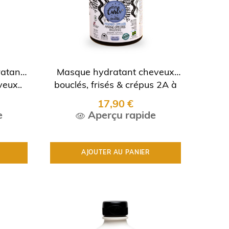
atant
Masque hydratant cheveux
veux..
bouclés, frisés & crépus 2A à
4C..
17,90 €
e
Aperçu rapide
AJOUTER AU PANIER