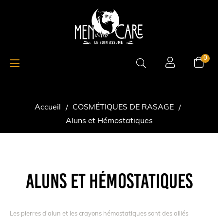
Basculer
☰
0
la
navigation
Accueil
COSMÉTIQUES DE RASAGE
Aluns et Hémostatiques
ALUNS ET HÉMOSTATIQUES
Les pierres d'alun et les crayons hémostatiques sont des alliés