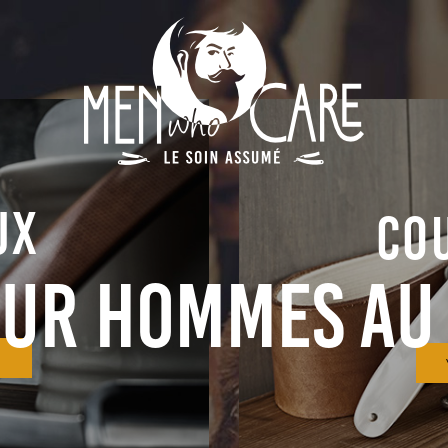
UX
CO
our hommes au