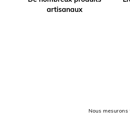
De nombreux produits
Li
artisanaux
Nous mesurons t