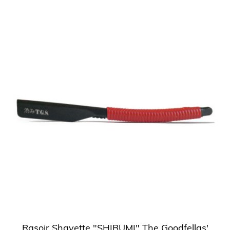
Rasoir Shavette "SHIBUMI" The Goodfellas'