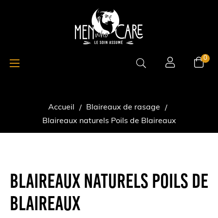
Basculer
☰
0
la
navigation
Accueil
Blaireaux de rasage
Blaireaux naturels Poils de Blaireaux
BLAIREAUX NATURELS POILS DE
BLAIREAUX