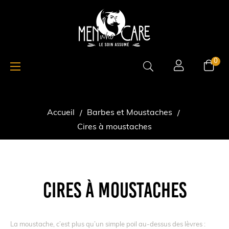
Basculer
☰
0
la
navigation
Accueil
Barbes et Moustaches
Cires à moustaches
CIRES À MOUSTACHES
La moustache, c’est plus qu’un simple poil au-dessus des lèvres :