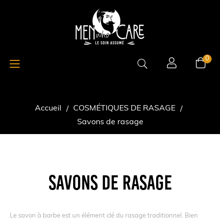
Basculer
☰
0
la
navigation
Accueil
COSMÉTIQUES DE RASAGE
Savons de rasage
SAVONS DE RASAGE
Le savon à barbe est un élément clé du rasage traditionnel. Bien