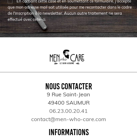
En cochant cette case et en soumettant ce formulaire, j'accepte
que mon adresse mail soit utilisée pour me recontacter dans le cadre
de l'inscription à la newsletter. Aucun autre traitement ne sera
effectué avec celle-ci.
NOUS CONTACTER
9 Rue Saint-Jean
49400 SAUMUR
06.23.00.20.41
contact@men-who-care.com
INFORMATIONS