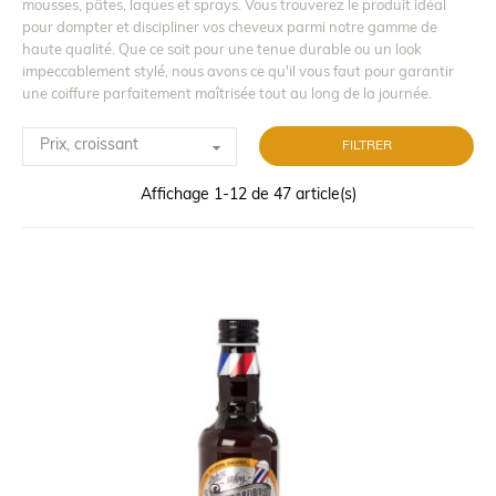
mousses, pâtes, laques et sprays. Vous trouverez le produit idéal
pour dompter et discipliner vos cheveux parmi notre gamme de
haute qualité. Que ce soit pour une tenue durable ou un look
impeccablement stylé, nous avons ce qu'il vous faut pour garantir
une coiffure parfaitement maîtrisée tout au long de la journée.

Prix, croissant
FILTRER
Affichage 1-12 de 47 article(s)