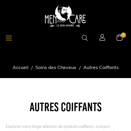
Basculer
☰
0
la
navigation
Accueil
Soins des Cheveux
Autres Coiffants
AUTRES COIFFANTS
Explorez notre large sélection de produits coiffants, incluant