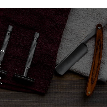
nos
n
la