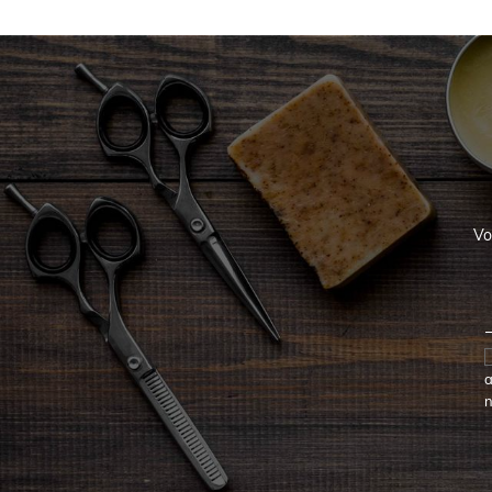
Vo
a
n