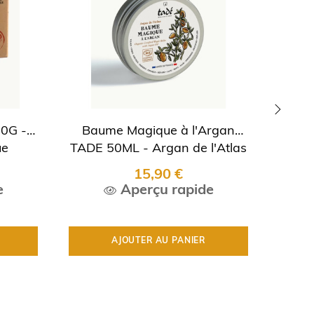
20G -
Baume Magique à l'Argan
Eau d
›
ue
TADE 50ML - Argan de l'Atlas
15,90 €
e
Aperçu rapide
AJOUTER AU PANIER