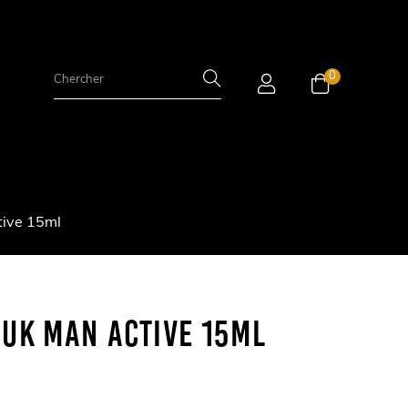
0
ive 15ml
MUK Man Active 15ml