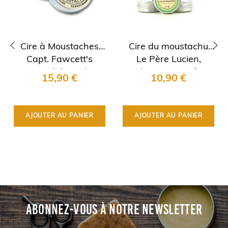
Cire à Moustaches
Cire du moustachu
Capt. Fawcett's
Le Père Lucien,
‹
›
Sandalwood
Cologne - Fougère
15,90 €
10,90 €
AJOUTER AU PANIER
AJOUTER AU PANIER
ABONNEZ-VOUS À NOTRE NEWSLETTER