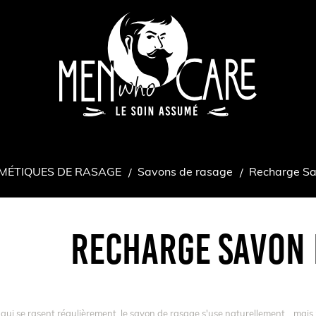
MÉTIQUES DE RASAGE
Savons de rasage
Recharge S
RECHARGE SAVON 
qui se rasent régulièrement, le savon de rasage s'use naturellement… mais 