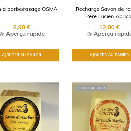
n à barbe/rasage OSMA
Recharge Savon de r
Père Lucien Abrico
8,90 €
12,00 €
Aperçu rapide
Aperçu rapid
AJOUTER AU PANIER
AJOUTER AU PANIER
RUPTURE DE STOCK