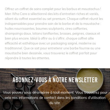
Offrez un coffret de soins complet pour les barbus et moustachus !
Men Who Care a sélectionné des kits d’entretien riches et variés,
allant du coffret essentiel au set premium. Chaque coffret réunit les
indispensables pour prendre soin de la barbe et de la moustache :
huiles nourrissantes, baumes sculptants, cires coiffantes,
shampoings doux, lotions tonifiantes, brosses, peignes, ciseaux et
bien plus encore. Idéal à offrir ou à s’offrir, chaque coffret allie
efficacité et esthétique avec un packaging soigné, moderne ou
traditionnel. Que ce soit pour entretenir une barbe fournie ou une
moustache bien dessinée, vous trouverez le coffret parfait pour
répondre à toutes les attentes.
ABONNEZ-VOUS À NOTRE NEWSLETTER
Vous pouvez vous désinscrire à tout moment. Vous trouverez pour
cela nos informations de contact dans les conditions d'utilisation
du site.