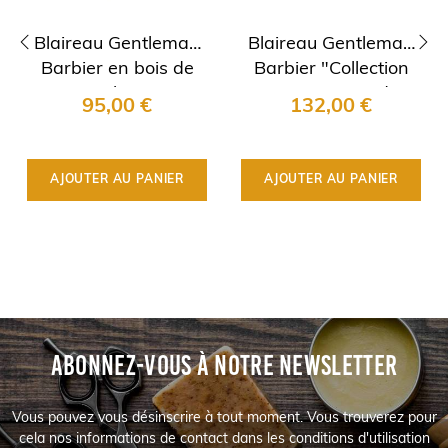
Blaireau Gentleman
Blaireau Gentleman
Barbier en bois de
Barbier "Collection
‹
›
Violette
1990" en Bois de..
95,00 €
132,00 €
AJOUTER AU PANIER
AJOUTER AU PANIER
ABONNEZ-VOUS À NOTRE NEWSLETTER
Vous pouvez vous désinscrire à tout moment. Vous trouverez pour
cela nos informations de contact dans les conditions d'utilisation