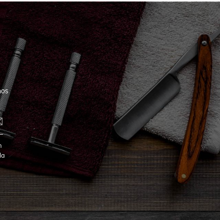
nos
n
la