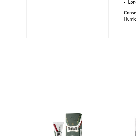
Long
Consei
Humidi