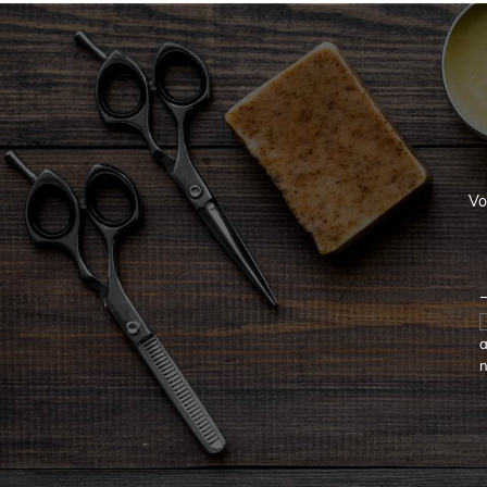
Vo
a
n