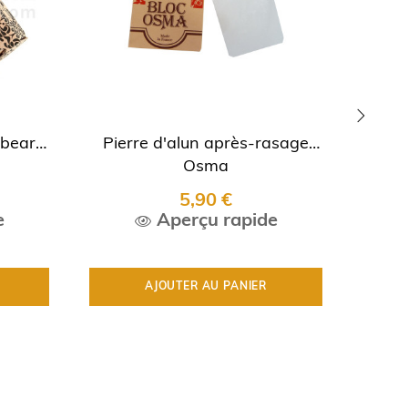
rbearia
Pierre d'alun après-rasage
Pierr
›
Osma
5,90 €
e
Aperçu rapide
AJOUTER AU PANIER