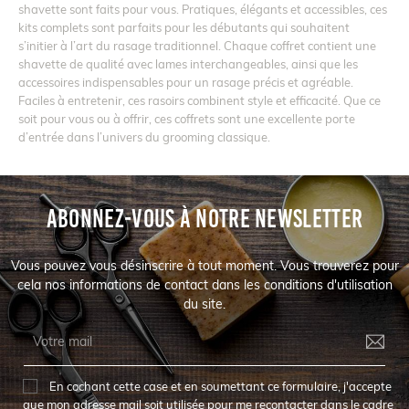
shavette sont faits pour vous. Pratiques, élégants et accessibles, ces
kits complets sont parfaits pour les débutants qui souhaitent
s’initier à l’art du rasage traditionnel. Chaque coffret contient une
shavette de qualité avec lames interchangeables, ainsi que les
accessoires indispensables pour un rasage précis et agréable.
Faciles à entretenir, ces rasoirs combinent style et efficacité. Que ce
soit pour vous ou à offrir, ces coffrets sont une excellente porte
d’entrée dans l’univers du grooming classique.
ABONNEZ-VOUS À NOTRE NEWSLETTER
Vous pouvez vous désinscrire à tout moment. Vous trouverez pour
cela nos informations de contact dans les conditions d'utilisation
du site.
En cochant cette case et en soumettant ce formulaire, j'accepte
que mon adresse mail soit utilisée pour me recontacter dans le cadre