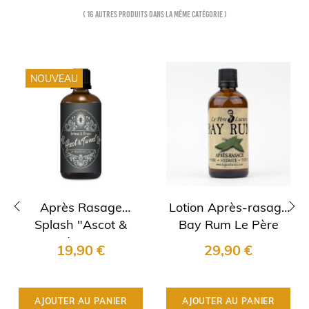
( 16 autres produits dans la même catégorie )
NOUVEAU
Après Rasage
Lotion Après-rasage
Splash "Ascot &
Bay Rum Le Père
‹
›
Tweed" Ariana &
Lucien
19,90 €
29,90 €
Evans
AJOUTER AU PANIER
AJOUTER AU PANIER