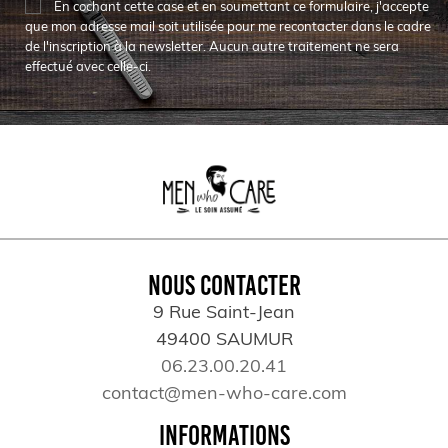
En cochant cette case et en soumettant ce formulaire, j'accepte
que mon adresse mail soit utilisée pour me recontacter dans le cadre
de l'inscription à la newsletter. Aucun autre traitement ne sera
effectué avec celle-ci.
NOUS CONTACTER
9 Rue Saint-Jean
49400 SAUMUR
06.23.00.20.41
contact@men-who-care.com
INFORMATIONS