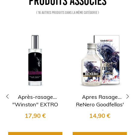
PRODUITS ASSOCIÉS
( 16 autres produits dans la même catégorie )
Après-rasage
Apres Rasage
"Winston" EXTRO
ReNero Goodfellas'
‹
›
Cosmesi new
smile
17,90 €
14,90 €