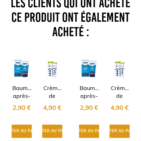
LES CLIENTS QUI ONT ACHETÉ
CE PRODUIT ONT ÉGALEMENT
ACHETÉ :
Baume
Crème
Baume
Crème
après-
de
après-
de
rasage
rasage
rasage
rasage
2,90 €
4,90 €
2,90 €
4,90 €
LEA
"Sensitive"
LEA
"Sensitive"
3en1
LEA
3en1
LEA
100g
100g
AJOUTER AU PANIER
AJOUTER AU PANIER
AJOUTER AU PANIER
AJOUTER AU PANIER