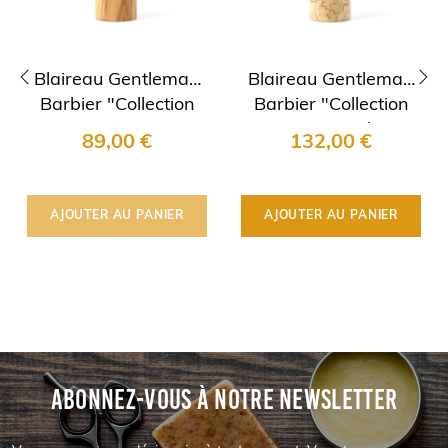
Blaireau Gentleman
Blaireau Gentleman
Barbier "Collection
Barbier "Collection
‹
›
1990" en Bois..
1990" en Bouleau..
89,00 €
132,00 €
AJOUTER AU PANIER
AJOUTER AU PANIER
ABONNEZ-VOUS À NOTRE NEWSLETTER