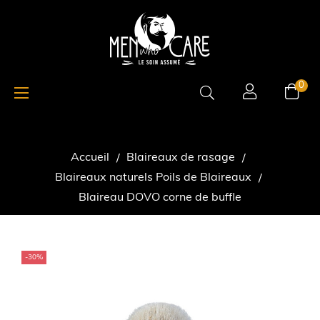
Basculer
☰
0
la
navigation
Accueil
Blaireaux de rasage
Blaireaux naturels Poils de Blaireaux
Blaireau DOVO corne de buffle
-30%