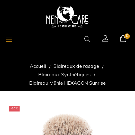
Basculer
☰
0
la
navigation
Accueil
Blaireaux de rasage
Blaireaux Synthétiques
Blaireau Mühle HEXAGON Sunrise
-20%