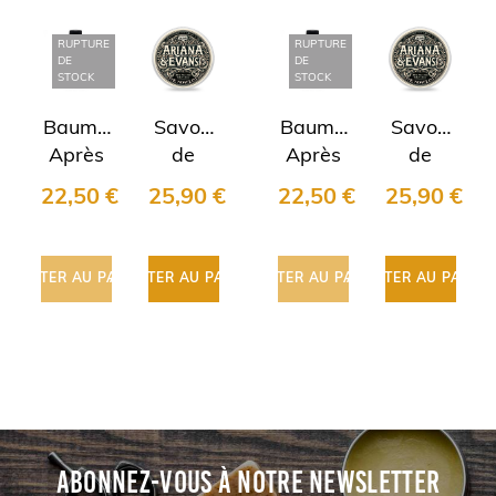
RUPTURE
RUPTURE
DE
DE
STOCK
STOCK
Baume
Savon
Baume
Savon
Après
de
Après
de
Rasage
rasage
Rasage
rasage
22,50 €
25,90 €
22,50 €
25,90 €
"Unscented"
"The
"Unscented"
"The
Zingari
Novelist"
Zingari
Novelist"
man
Ariana
man
Ariana
AJOUTER AU PANIER
AJOUTER AU PANIER
AJOUTER AU PANIER
AJOUTER AU PANIER
&
&
Evans
Evans
ABONNEZ-VOUS À NOTRE NEWSLETTER