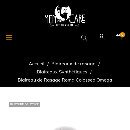
Basculer
☰
0
la
navigation
Accueil
Blaireaux de rasage
Blaireaux Synthétiques
Blaireau de Rasage Roma Colosseo Omega
RUPTURE DE STOCK