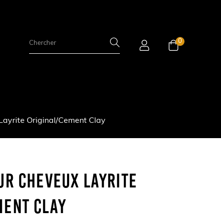
0
Layrite Original/Cement Clay
ur Cheveux Layrite
ment Clay