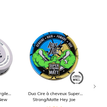
rgile
Duo Cire à cheveux Super
Cire
›
 New
Strong/Matte Hey Joe
Ma