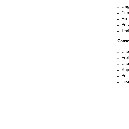
Orig
Ceme
Form
Poly
Text
Consei
Choi
Prél
Cha
App
Pour
Lav