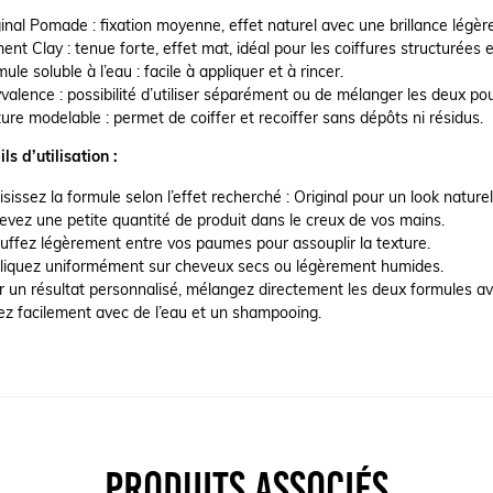
inal Pomade : fixation moyenne, effet naturel avec une brillance légère
nt Clay : tenue forte, effet mat, idéal pour les coiffures structurées
ule soluble à l’eau : facile à appliquer et à rincer.
valence : possibilité d’utiliser séparément ou de mélanger les deux po
ure modelable : permet de coiffer et recoiffer sans dépôts ni résidus.
ls d’utilisation :
sissez la formule selon l’effet recherché : Original pour un look natur
evez une petite quantité de produit dans le creux de vos mains.
uffez légèrement entre vos paumes pour assouplir la texture.
liquez uniformément sur cheveux secs ou légèrement humides.
 un résultat personnalisé, mélangez directement les deux formules ava
ez facilement avec de l’eau et un shampooing.
PRODUITS ASSOCIÉS