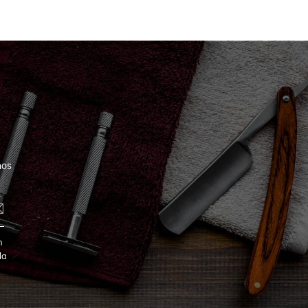
nos
n
la