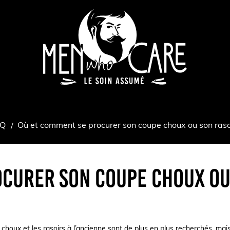
AQ
Où et comment se procurer son coupe choux ou son rasoi
ocurer son coupe choux ou
houx et les rasoirs à l’ancienne sont de plus en plus recherchés, mais d