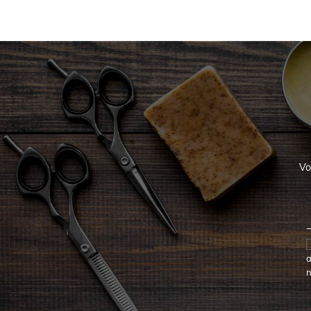
Vo
a
n