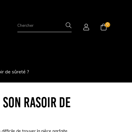
0
r de sûreté ?
 son rasoir de
ifficile de trouver la pièce parfaite.