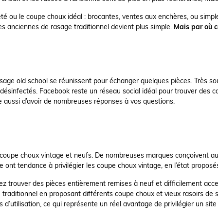
té ou le coupe choux idéal : brocantes, ventes aux enchères, ou simple 
èces anciennes de rasage traditionnel devient plus simple.
Mais par où 
age old school se réunissent pour échanger quelques pièces. Très souven
sinfectés. Facebook reste un réseau social idéal pour trouver des cou
re aussi d’avoir de nombreuses réponses à vos questions.
 de coupe choux vintage et neufs. De nombreuses marques conçoivent au
 ont tendance à privilégier les coupe choux vintage, en l’état proposés
rouver des pièces entièrement remises à neuf et difficilement access
e traditionnel en proposant différents coupe choux et vieux rasoirs de 
ls d’utilisation, ce qui représente un réel avantage de privilégier un si