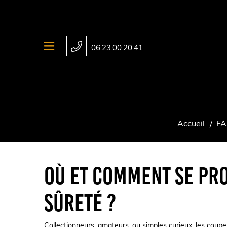
06.23.00.20.41
Accueil
F
Où et comment se pr
sûreté ?
Collectionneurs, amateurs, ou simples curieux, les coupe c