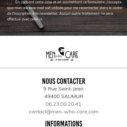
En cochant cette case et en soumettant ce formulaire, j'accepte
que mon adresse mail soit utilisée pour me recontacter dans le cadre
de l'inscription à la newsletter. Aucun autre traitement ne sera
effectué avec celle-ci.
NOUS CONTACTER
9 Rue Saint-Jean
49400 SAUMUR
06.23.00.20.41
contact@men-who-care.com
INFORMATIONS