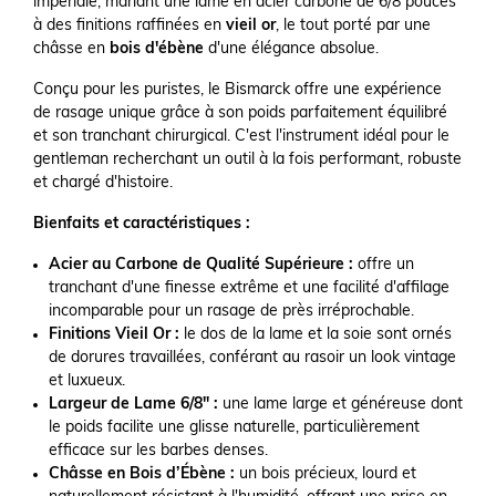
impériale, mariant une lame en acier carbone de 6/8 pouces
à des finitions raffinées en
vieil or
, le tout porté par une
châsse en
bois d'ébène
d'une élégance absolue.
Conçu pour les puristes, le Bismarck offre une expérience
de rasage unique grâce à son poids parfaitement équilibré
et son tranchant chirurgical. C'est l'instrument idéal pour le
gentleman recherchant un outil à la fois performant, robuste
et chargé d'histoire.
Bienfaits et caractéristiques :
Acier au Carbone de Qualité Supérieure :
offre un
tranchant d'une finesse extrême et une facilité d'affilage
incomparable pour un rasage de près irréprochable.
Finitions Vieil Or :
le dos de la lame et la soie sont ornés
de dorures travaillées, conférant au rasoir un look vintage
et luxueux.
Largeur de Lame 6/8" :
une lame large et généreuse dont
le poids facilite une glisse naturelle, particulièrement
efficace sur les barbes denses.
Châsse en Bois d’Ébène :
un bois précieux, lourd et