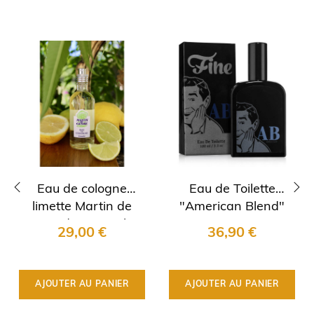
Eau de cologne
Eau de Toilette
limette Martin de
"American Blend"
‹
›
Candre 100 ml
Fine
29,00 €
36,90 €
AJOUTER AU PANIER
AJOUTER AU PANIER