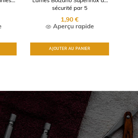
inless"
Lames Bolzano Superinox de
Lam
›
sécurité par 5
1,90 €
e
Aperçu rapide
AJOUTER AU PANIER