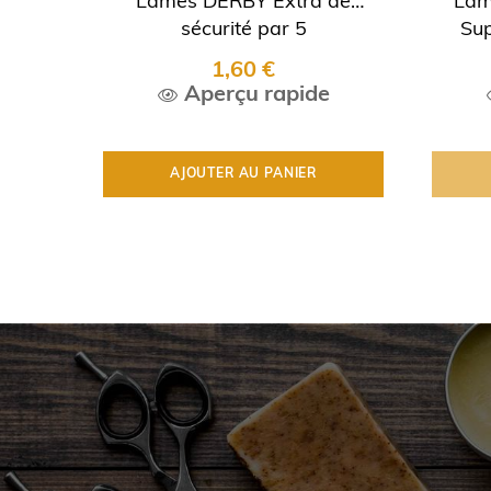
Lames DERBY Extra de
Lame
‹
sécurité par 5
Sup
1,60 €
Aperçu rapide
AJOUTER AU PANIER