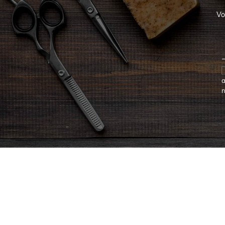
Vo
a
n