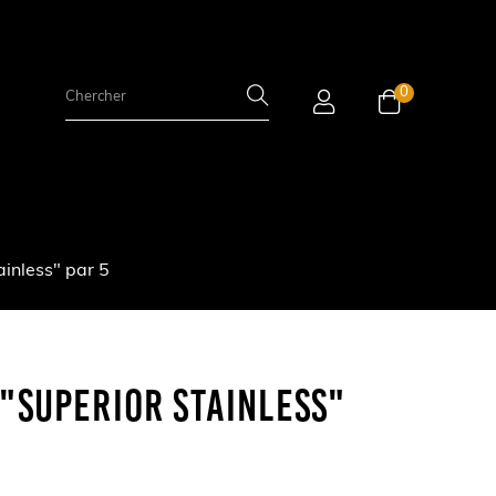
0
inless" par 5
"Superior Stainless"