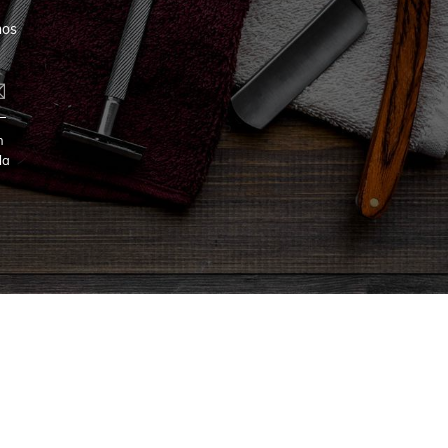
nos
n
la