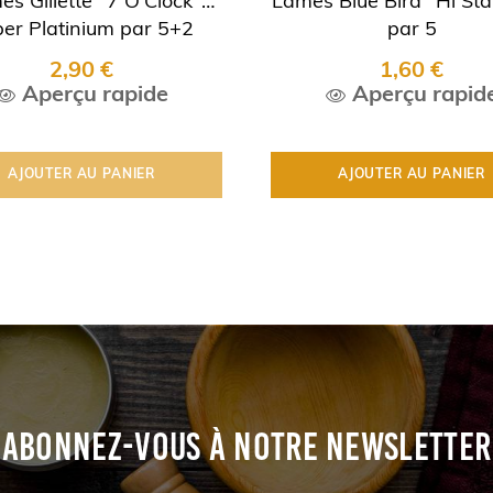
s Gillette "7 O'Clock"
Lames Blue Bird "Hi Sta
er Platinium par 5+2
par 5
2,90 €
1,60 €
Aperçu rapide
Aperçu rapid
AJOUTER AU PANIER
AJOUTER AU PANIER
ABONNEZ-VOUS À NOTRE NEWSLETTER