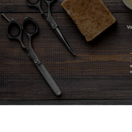
Vo
a
n