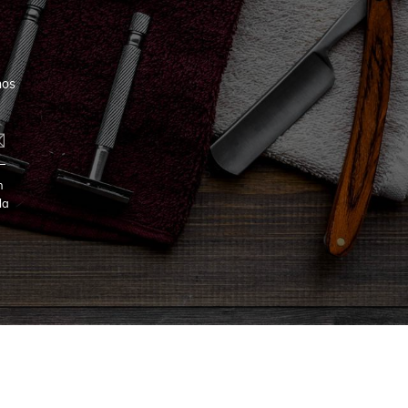
nos
n
la