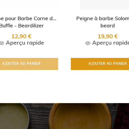
ne pour Barbe Corne de
Peigne à barbe Solom
Buffle - Beardilizer
beard
12,90 €
19,90 €
Aperçu rapide
Aperçu rapid
AJOUTER AU PANIER
AJOUTER AU PANIER