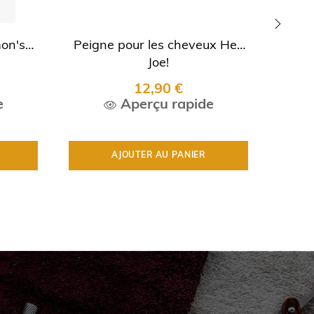
on's
Peigne pour les cheveux Hey
Pe
›
Joe!
12,90 €
e
Aperçu rapide
AJOUTER AU PANIER