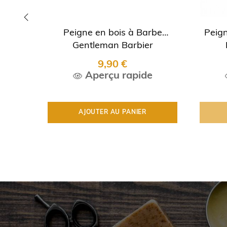
Peigne en bois à Barbe
Peig
‹
Gentleman Barbier
9,90 €
Aperçu rapide
AJOUTER AU PANIER