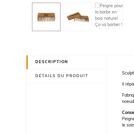
DESCRIPTION
Sculpt
DÉTAILS DU PRODUIT
Il rép
Fabriq
noeuds
Consei
Peigne
le soi