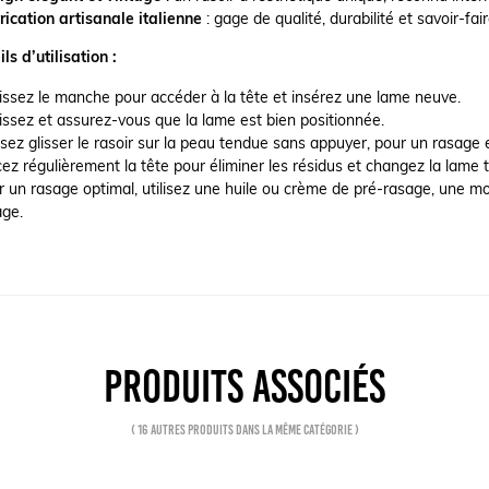
rication artisanale italienne
: gage de qualité, durabilité et savoir-fair
ls d’utilisation :
issez le manche pour accéder à la tête et insérez une lame neuve.
issez et assurez-vous que la lame est bien positionnée.
sez glisser le rasoir sur la peau tendue sans appuyer, pour un rasage e
ez régulièrement la tête pour éliminer les résidus et changez la lame t
r un rasage optimal, utilisez une huile ou crème de pré-rasage, une m
age.
PRODUITS ASSOCIÉS
( 16 autres produits dans la même catégorie )