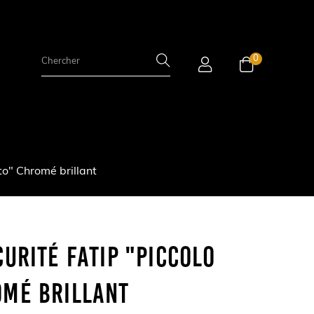
0
to" Chromé brillant
curité FATIP "Piccolo
omé Brillant