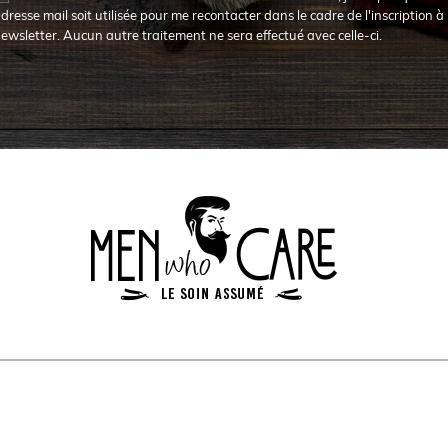
dresse mail soit utilisée pour me recontacter dans le cadre de l'inscription à 
ewsletter. Aucun autre traitement ne sera effectué avec celle-ci.