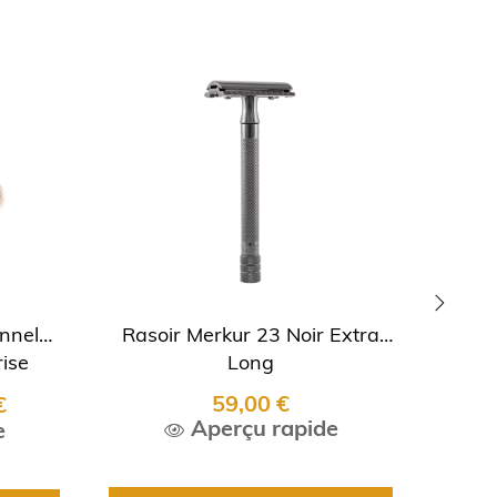
NOU
onnel
Rasoir Merkur 23 Noir Extra
Ra
›
ise
Long
"Va
59,00 €
€
Aperçu rapide
e