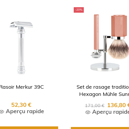
-20%
Rasoir Merkur 39C
Set de rasage traditi
Hexagon Mühle Sunr
52,30 €
136,80 
171,00 €
Aperçu rapide
Aperçu rapid