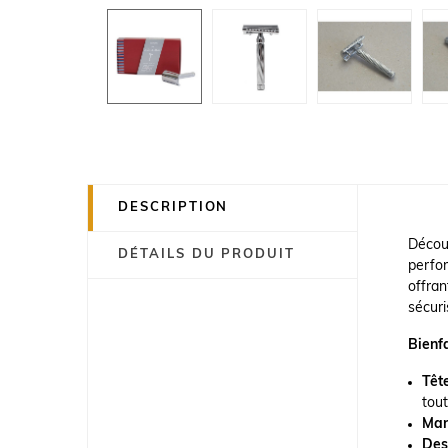
DESCRIPTION
Découv
DÉTAILS DU PRODUIT
perfor
offran
sécuri
Bienfa
Têt
tou
Man
Des