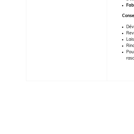
Fab
Consei
Dév
Rev
Lais
Rinc
Pou
ras