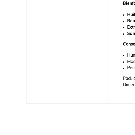
Bienfa
Hui
Beu
Extr
San
Consei
Humi
Mas
Peut
Pack 
Dimens