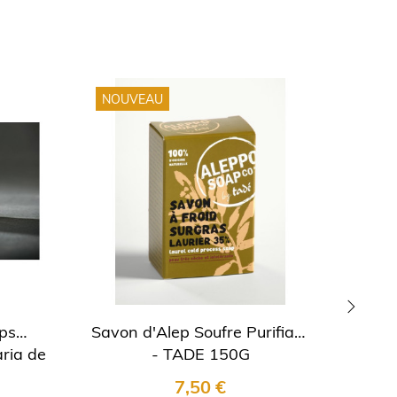
NOUVEAU
NOU
ps
Savon d'Alep Soufre Purifiant
Pai
›
ria de
- TADE 150G
7,50 €