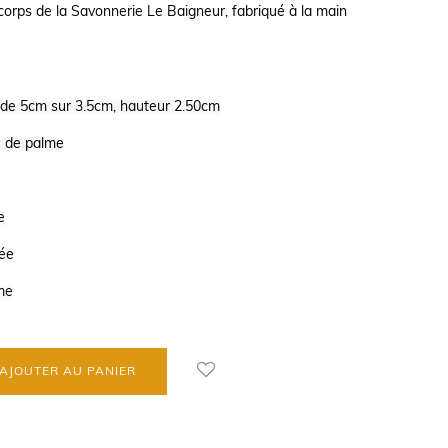
corps de la Savonnerie Le Baigneur, fabriqué à la main
 de 5cm sur 3.5cm, hauteur 2.50cm
e de palme
e
sée
me
AJOUTER AU PANIER