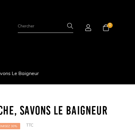
0
vons Le Baigneur
che, Savons Le Baigneur
TTC
MISEZ 30%