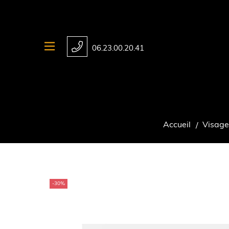
06.23.00.20.41
Accueil
Visage
-30%