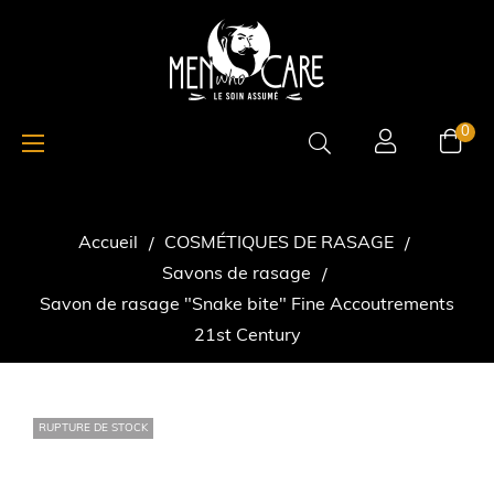
Basculer
☰
0
la
navigation
Accueil
COSMÉTIQUES DE RASAGE
Savons de rasage
Savon de rasage "Snake bite" Fine Accoutrements
21st Century
RUPTURE DE STOCK