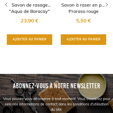
Savon de rasage
Savon à raser en pot
"Aqua de Boracay"
Proraso rouge
‹
›
K2E Ariana & Evans
23,90 €
5,50 €
AJOUTER AU PANIER
AJOUTER AU PANIER
ABONNEZ-VOUS À NOTRE NEWSLETTER
Vous pouvez vous désinscrire à tout moment. Vous trouverez pour
cela nos informations de contact dans les conditions d'utilisation
du site.