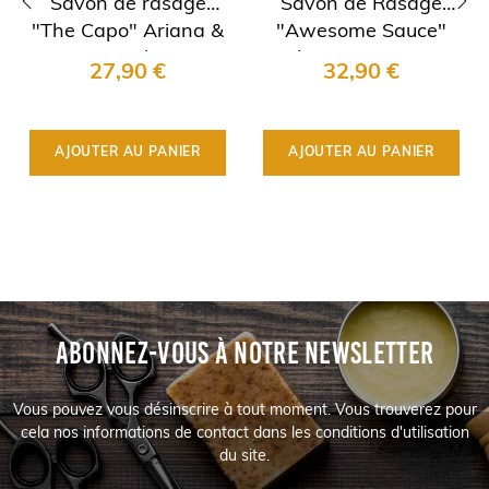
Savon de rasage
Savon de Rasage
"The Capo" Ariana &
"Awesome Sauce"
‹
›
Evans Ultima
Phoenix Artisan..
27,90 €
32,90 €
AJOUTER AU PANIER
AJOUTER AU PANIER
ABONNEZ-VOUS À NOTRE NEWSLETTER
Vous pouvez vous désinscrire à tout moment. Vous trouverez pour
cela nos informations de contact dans les conditions d'utilisation
du site.