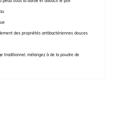
la peau sous la barbe et adoucit le poil
eau
que
alement des propriétés antibactériennes douces
 traditionnel, mélangez à de la poudre de
.