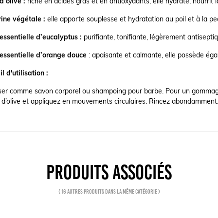
d’olive :
riche en acides gras et en antioxydants, elle hydrate, nourrit 
ine végétale :
elle apporte souplesse et hydratation au poil et à la p
essentielle d’eucalyptus :
purifiante, tonifiante, légèrement antisepti
 essentielle d’orange douce
: apaisante et calmante, elle possède ég
l d'utilisation :
liser comme savon corporel ou shampoing pour barbe. Pour un gommage
 d’olive et appliquez en mouvements circulaires. Rincez abondamment
PRODUITS ASSOCIÉS
( 16 autres produits dans la même catégorie )