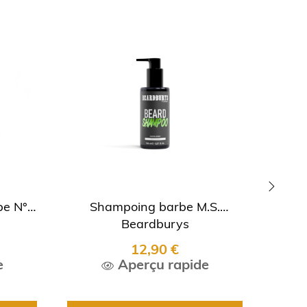
be N°3
Shampoing barbe M.S.
Sham
›
Beardburys
"Japa
12,90 €
e
Aperçu rapide