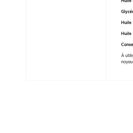
Huile 
Glycér
Huile 
Huile
Consei
À uti
noyau