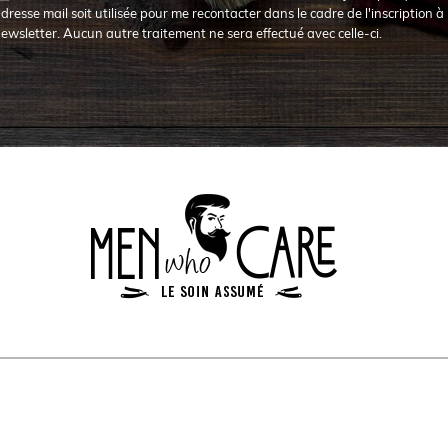
dresse mail soit utilisée pour me recontacter dans le cadre de l'inscription à 
ewsletter. Aucun autre traitement ne sera effectué avec celle-ci.