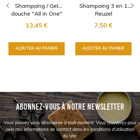
Shampoing / Gel
Shampoing 3 en 1
douche "All in One"
Reuzel
‹
›
Beardburys
13,45 €
7,50 €
Essentials
AJOUTER AU PANIER
AJOUTER AU PANIER
ABONNEZ-VOUS À NOTRE NEWSLETTER
Vous pouvez vous désinscrire à tout moment. Vous trouverez pour
cela nos informations de contact dans les conditions d'utilisation
du site.