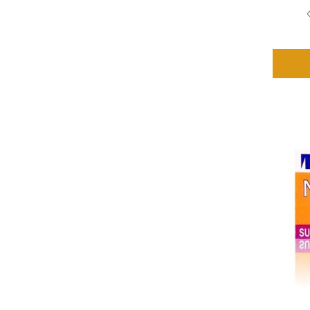
(6)
Fragrance
(2)
Fragranceoil
(1)
Gluconolactone
(3)
Glycerin
(1)
Hyrolyzekeratin
(1)
Hyrolyzewheatprotein
(5)
Hyroxycitronellal
(3)
Lanolin
(1)
Laurethsulfatedemagnésium
(1)
Limonene.
(4)
Limonene./span
(1)
Limonene/span
(5)
Linalool