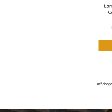
(1)
Menthol
Lam
(5)
C
Oleaeuropaeaolivefruitoil
(1)
Oxydedecocamidopropylamine
(1)
Panthénol
(1)
Parfum
(2)
Parfumfragrance
(1)
Peg-40hyrogenatecastoroil
(1)
Phenoxyethanol
(1)
Polyquaternium-7
(1)
Potassiumhydroxide
Affichage
(2)
Potassiumhyroxie
(5)
Ricinuscommuniscastorseeoil
(5)
Rosmarinusofficinalisrosemaryleafoil