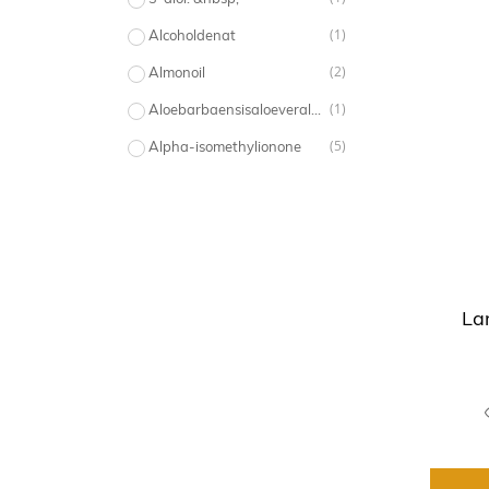
(1)
Alcoholdenat
(2)
Almonoil
(1)
Aloebarbaensisaloeveraleafjuice
(5)
Alpha-isomethylionone
(5)
Arganiaspinosaargankerneloil
(3)
Beeftallow
(1)
Benzylalcohol
(5)
Benzylbenzoate
La
(5)
Bht
(1)
Biotin/span
(1)
Calciumgluconate
(2)
Carbomer
(3)
Castoroil