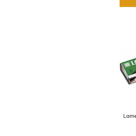
(1)
Chloruredesodium
(5)
Cinnamylalcohol
(1)
Citricaci
(1)
Cocamidopropylbétaïne
(1)
Cocamiopropylbetaine
(3)
Coconutmilk
(1)
Coconutoil
(5)
Coumarin
(1)
Distilledwater
(2)
Distillewater
(1)
Eau
Lame
(1)
Essentialoil
(5)
Eucalyptusglobuluseucalyptusleafoil