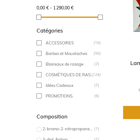
0,00 € - 1 290,00 €
Catégories
(16)
ACCESSOIRES
(56)
Barbes et Moustaches
Lam
(7)
Blaireaux de rasage
(124)
COSMÉTIQUES DE RASAGE
(7)
Idées Cadeaux
(6)
PROMOTIONS.
(44)
Soins des Cheveux
Composition
(1)
Univers Rasoirs coupe-choux
(174)
(1)
Univers Rasoirs de sécurité
2-bromo-2-nitropropane-1
(150)
(1)
Visage et corps
3-diol. &nbsp;