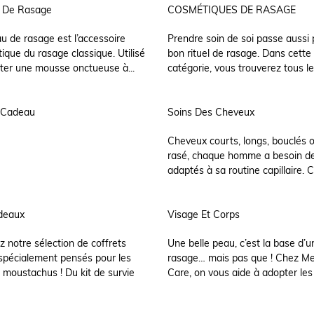
x De Rasage
COSMÉTIQUES DE RASAGE
au de rasage est l’accessoire
Prendre soin de soi passe aussi 
que du rasage classique. Utilisé
bon rituel de rasage. Dans cette
ter une mousse onctueuse à...
catégorie, vous trouverez tous les
 Cadeau
Soins Des Cheveux
Cheveux courts, longs, bouclés 
rasé, chaque homme a besoin de
adaptés à sa routine capillaire. C
deaux
Visage Et Corps
 notre sélection de coffrets
Une belle peau, c’est la base d’
spécialement pensés pour les
rasage… mais pas que ! Chez 
 moustachus ! Du kit de survie
Care, on vous aide à adopter les 