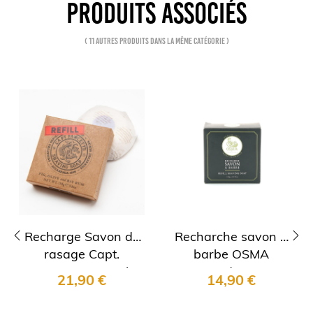
PRODUITS ASSOCIÉS
( 11 autres produits dans la même catégorie )
Recharge Savon de
Recharche savon à
rasage Capt.
barbe OSMA
‹
›
Fawcett's Scapicchio
Tradition
21,90 €
14,90 €