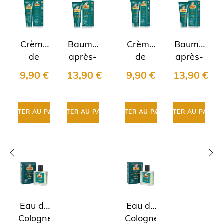
Crème
Baume
Crème
Baume
de
après-
de
après-
rasage
rasage
rasage
rasage
9,90 €
13,90 €
9,90 €
13,90 €
BIO
BIO
BIO
BIO
Cella
Cella
Cella
Cella
AJOUTER AU PANIER
AJOUTER AU PANIER
AJOUTER AU PANIER
AJOUTER AU PANIER
AJ
‹
›
Eau de
Eau de
Cologne
Cologne