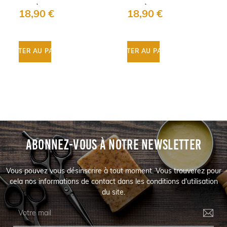
après-
après-
18,90 €
18,90 €
rasage
rasage
Bio
Bio
Cella
Cella
AJOUTER AU PANIER
AJOUTER AU PANIER
AJ
ABONNEZ-VOUS À NOTRE NEWSLETTER
Vous pouvez vous désinscrire à tout moment. Vous trouverez pour
cela nos informations de contact dans les conditions d'utilisation
du site.