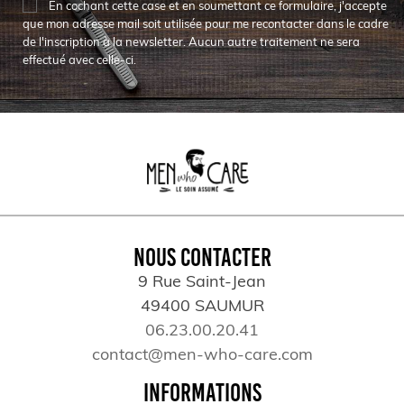
En cochant cette case et en soumettant ce formulaire, j'accepte
que mon adresse mail soit utilisée pour me recontacter dans le cadre
de l'inscription à la newsletter. Aucun autre traitement ne sera
effectué avec celle-ci.
NOUS CONTACTER
9 Rue Saint-Jean
49400 SAUMUR
06.23.00.20.41
contact@men-who-care.com
INFORMATIONS