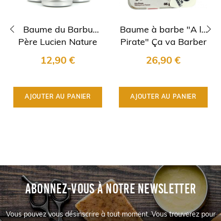
Baume du Barbu
Baume à barbe "A la
Père Lucien Nature
Pirate" Ça va Barber
‹
›
!
12,90 €
26,90 €
AJOUTER AU PANIER
AJOUTER AU PANIER
ABONNEZ-VOUS À NOTRE NEWSLETTER
Vous pouvez vous désinscrire à tout moment. Vous trouverez pour