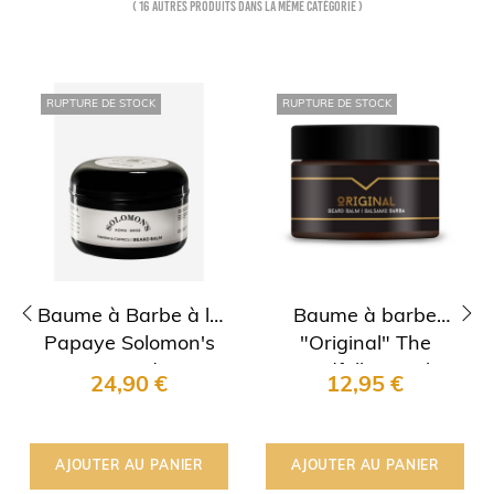
( 16 autres produits dans la même catégorie )
RUPTURE DE STOCK
RUPTURE DE STOCK
Baume à Barbe à la
Baume à barbe
Papaye Solomon's
"Original" The
‹
›
Beard
Goodfellas Smile
24,90 €
12,95 €
AJOUTER AU PANIER
AJOUTER AU PANIER