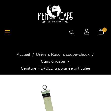
Basculer
☰
0
la
navigation
Accueil
Univers Rasoirs coupe-choux
Cuirs à rasoir
Ceinture HEROLD à poignée articulée