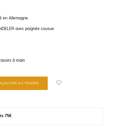
ué en Allemagne
INDELER avec poignée cousue
 rasoirs à main
AJOUTER AU PANIER
ès 75€