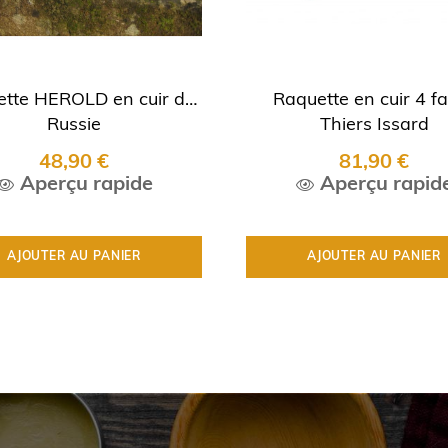
tte HEROLD en cuir de
Raquette en cuir 4 f
Russie
Thiers Issard
48,90 €
81,90 €
Aperçu rapide
Aperçu rapid
AJOUTER AU PANIER
AJOUTER AU PANIER