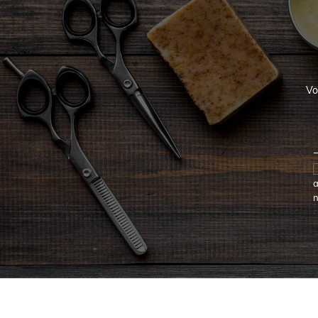
Vo
a
n