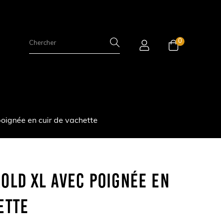
0
ignée en cuir de vachette
OLD XL Avec Poignée En
ette