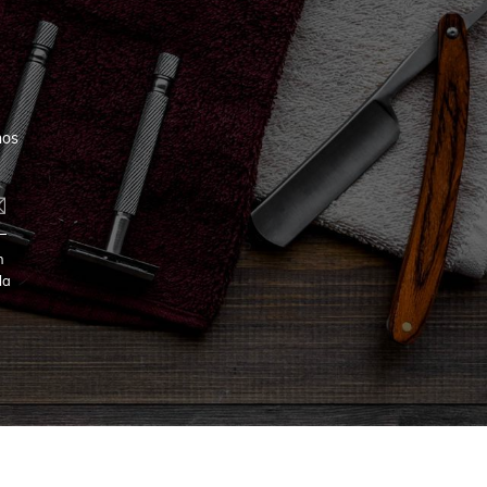
nos
n
la