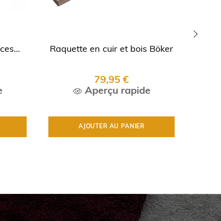
aces
Raquette en cuir et bois Böker
Raqu
›
79,95 €
e
Aperçu rapide
AJOUTER AU PANIER