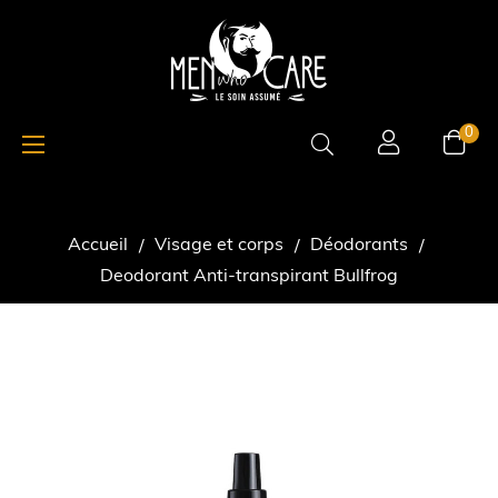
Basculer
☰
0
la
navigation
Accueil
Visage et corps
Déodorants
Deodorant Anti-transpirant Bullfrog