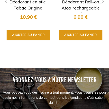
Déodorant en stick
Déodorant Roll-on
Tabac Original
Atoa rechargeable
‹
›
Pierre d'alun &
10,90 €
6,90 €
Bambou
AJOUTER AU PANIER
AJOUTER AU PANIER
ABONNEZ-VOUS À NOTRE NEWSLETTER
Vous pouvez vous désinscrire à tout moment. Vous trouverez pour
cela nos informations de contact dans les conditions d'utilisation
du site.