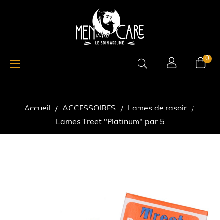
Basculer
☰
0
la
navigation
Accueil
ACCESSOIRES
Lames de rasoir
Lames Treet "Platinum" par 5