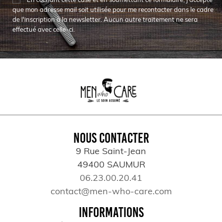
En cochant cette case et en soumettant ce formulaire, j'accepte
que mon adresse mail soit utilisée pour me recontacter dans le cadre
de l'inscription à la newsletter. Aucun autre traitement ne sera
effectué avec celle-ci.
NOUS CONTACTER
9 Rue Saint-Jean
49400 SAUMUR
06.23.00.20.41
contact@men-who-care.com
INFORMATIONS