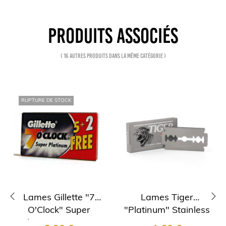
PRODUITS ASSOCIÉS
( 16 autres produits dans la même catégorie )
RUPTURE DE STOCK
Lames Gillette "7
Lames Tiger
O'Clock" Super
"Platinum" Stainless
‹
›
Platinium par 5+2
par 5