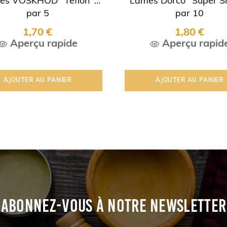
es VOSKHOD "Teflon"
Lames Dorco "Super S
par 5
par 10
1,70 €
1,80 €
Aperçu rapide
Aperçu rapid
AJOUTER AU PANIER
AJOUTER AU PANIER
ABONNEZ-VOUS À NOTRE NEWSLETTER