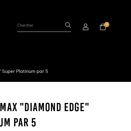
0
Super Platinum par 5
 Max "Diamond Edge"
um Par 5