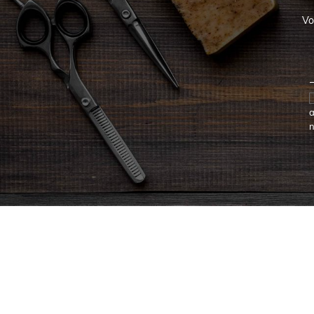
Vo
a
n