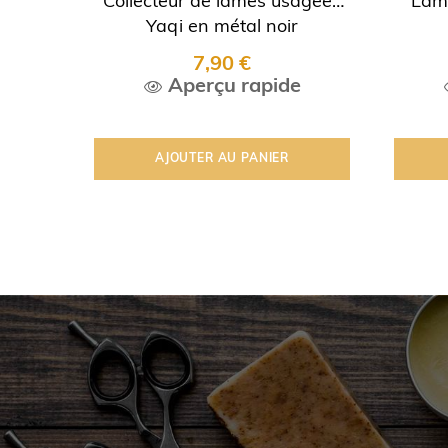
Collecteur de lames usagées
Lam
‹
Yaqi en métal noir
7,90 €
Aperçu rapide
AJOUTER AU PANIER