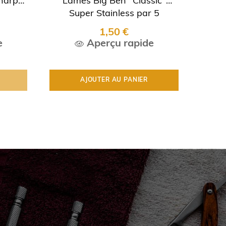
harp"
Lames Big Ben "Classic"
La
›
Super Stainless par 5
1,50 €
e
Aperçu rapide
AJOUTER AU PANIER