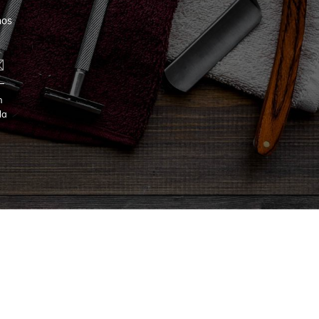
nos
n
la