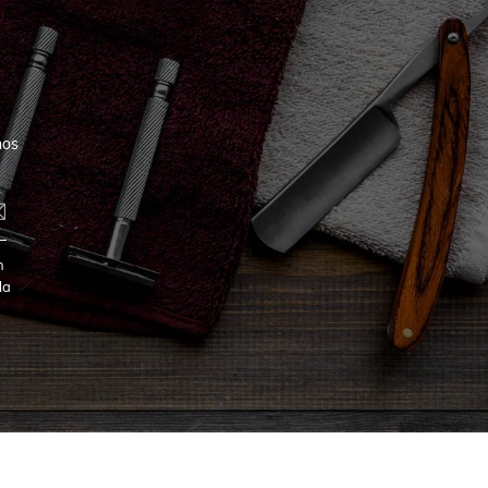
nos
n
la