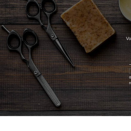
Vo
a
n