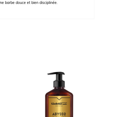
e barbe douce et bien disciplinée.
NOU