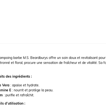
mpoing barbe M.S. Beardburys offre un soin doux et revitalisant pour l
itronné et floral, procure une sensation de fraîcheur et de vitalité. Sa
its des ingrédients :
e Vera
: apaise et hydrate.
amine E
: nourrit et protège la peau.
ym
: purifie et rafraîchit.
ls d’utilisation :