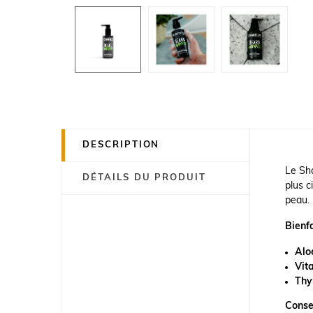
DESCRIPTION
Le Sha
DÉTAILS DU PRODUIT
plus c
peau.
Bienfa
Alo
Vit
Th
Consei