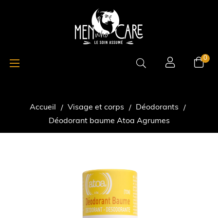
Basculer
☰
0
la
navigation
Accueil
Visage et corps
Déodorants
Déodorant baume Atoa Agrumes